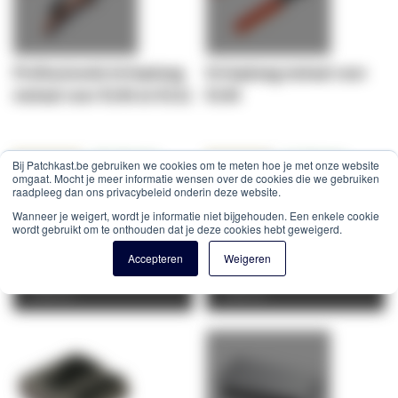
Professionele krimptang
Krimptang metaal voor
metaal voor RJ45 en RJ11
RJ45
Beoordeling:
Beoordeling:
144
Reviews
26
Reviews
Bij Patchkast.be gebruiken we cookies om te meten hoe je met onze website
95.2847%
90.6923%
omgaat. Mocht je meer informatie wensen over de cookies die we gebruiken
€ 13,57
€ 9,38
raadpleeg dan ons privacybeleid onderin deze website.
€ 16,42
€ 11,35
Wanneer je weigert, wordt je informatie niet bijgehouden. Een enkele cookie
wordt gebruikt om te onthouden dat je deze cookies hebt geweigerd.
Winkelwagen
Winkelwagen
Accepteren
Weigeren
Offerte
Offerte